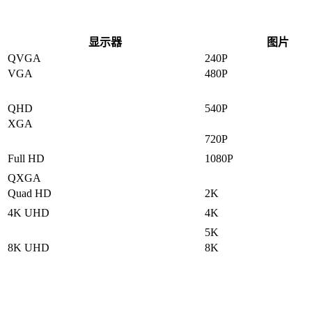
显示器
图片
QVGA
240P
VGA
480P
QHD
540P
XGA
720P
Full HD
1080P
QXGA
Quad HD
2K
4K UHD
4K
5K
8K UHD
8K