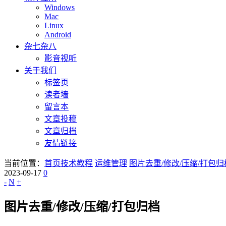
Windows
Mac
Linux
Android
杂七杂八
影音视听
关于我们
标签页
读者墙
留言本
文章投稿
文章归档
友情链接
当前位置：
首页
技术教程
运维管理
图片去重/修改/压缩/打包归
2023-09-17
0
-
N
+
图片去重/修改/压缩/打包归档