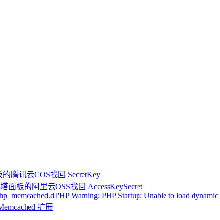
腾讯云COS找回 SecretKey
面板的阿里云OSS找回 AccessKeySecret
HP Warning: PHP Startup: Unable to load dynamic 
Memcached 扩展