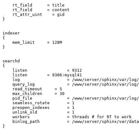
    rt_field      = title

    rt_field      = content

    rt_attr_uint    = gid

}

indexer

{

    mem_limit     = 128M

}

searchd

{

    listen                = 9312

    listen        = 9306:mysql41

    log                   = /www/server/sphinx/var/log/
    query_log             = /www/server/sphinx/var/log/
    read_timeout     = 5

    max_children     = 30

    pid_file              = /www/server/sphinx/var/log/
    seamless_rotate       = 1

    preopen_indexes       = 1

    unlink_old            = 1

    workers               = threads # for RT to work

    binlog_path           = /www/server/sphinx/var/data

}