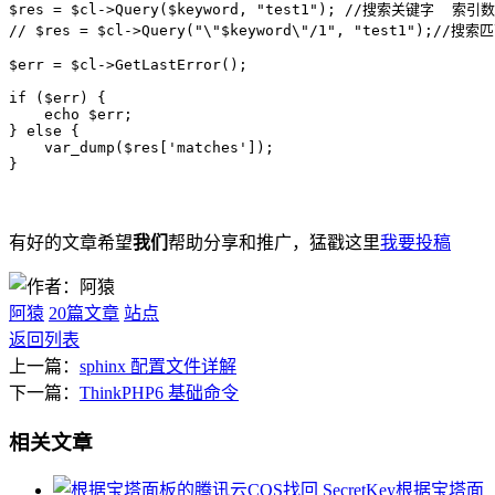
$res = $cl->Query($keyword, "test1"); //搜索关键字  索引数
// $res = $cl->Query("\"$keyword\"/1", "test1");//搜
$err = $cl->GetLastError();

if ($err) {

    echo $err;

} else {

    var_dump($res['matches']);

}
有好的文章希望
我们
帮助分享和推广，猛戳这里
我要投稿
阿猿
20篇文章
站点
返回列表
上一篇：
sphinx 配置文件详解
下一篇：
ThinkPHP6 基础命令
相关文章
根据宝塔面