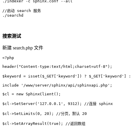
./indexer -c sphinx.conf --all

//启动 search 服务

./searchd
搜索测试
新建 search.php 文件
<?php

header("Content-type:text/html;charset=utf-8");

$keyword = isset($_GET['keyword']) ? $_GET['keyword'
include '/www/server/sphinx/api/sphinxapi.php';

$cl = new SphinxClient();

$cl->SetServer('127.0.0.1', 9312); //连接 sphinx

$cl->SetLimits(0, 20); //分页，默认 20

$cl->SetArrayResult(true); //返回数组
