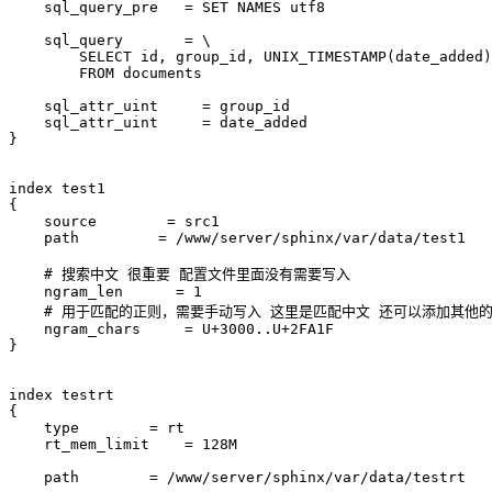
    sql_query_pre   = SET NAMES utf8

    sql_query       = \

        SELECT id, group_id, UNIX_TIMESTAMP(date_added)
        FROM documents

    sql_attr_uint     = group_id

    sql_attr_uint     = date_added

}

index test1

{

    source        = src1

    path         = /www/server/sphinx/var/data/test1

    # 搜索中文 很重要 配置文件里面没有需要写入

    ngram_len      = 1

    # 用于匹配的正则，需要手动写入 这里是匹配中文 还可以添加其他的
    ngram_chars     = U+3000..U+2FA1F

}

index testrt

{

    type        = rt

    rt_mem_limit    = 128M

    path        = /www/server/sphinx/var/data/testrt
